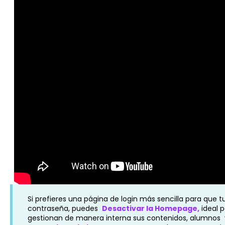
Si prefieres una página de login más sencilla para que t
contraseña, puedes
Desactivar la Homepage,
ideal 
gestionan de manera interna sus contenidos, alumnos 