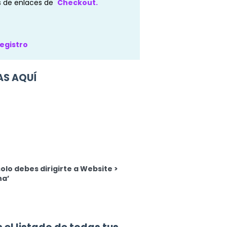
s de enlaces de
Checkout.
egistro
AS AQUÍ
lo debes dirigirte a Website >
na’