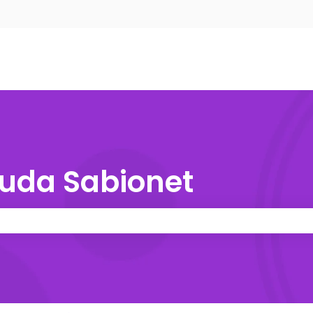
r submenú de
yuda Sabionet
o de búsqueda está vacío.