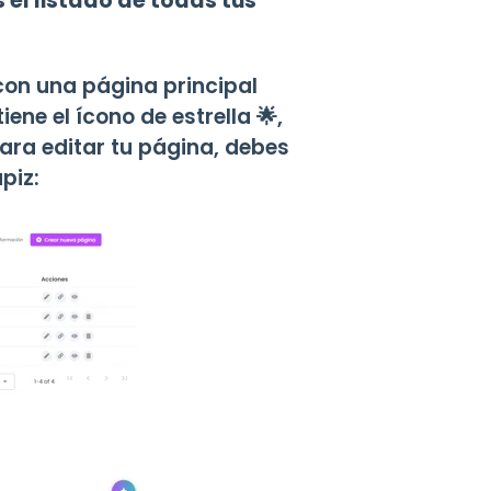
s el listado de todas tus
con una página principal
ene el ícono de estrella 🌟,
Para editar tu página, debes
piz: