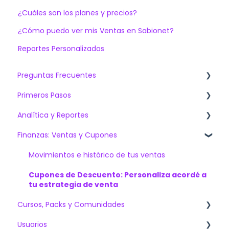
¿Cuáles son los planes y precios?
¿Cómo puedo ver mis Ventas en Sabionet?
Reportes Personalizados
Preguntas Frecuentes
Primeros Pasos
Artículos más vistos
Analítica y Reportes
¿Qué debo saber al contratar Sabionet?
Venta de Cursos Online
Finanzas: Ventas y Cupones
Lo más preguntado
Capacitación Online Interna y/o Externa
Dashboards
Soluciones técnicas
Instituciones Educativas
Generar Gráficos: Crea tus Reportes
Movimientos e histórico de tus ventas
Lo más recomendado
Audit Trail: Herramienta de auditoria completa de
Cupones de Descuento: Personaliza acordé a
tu academia
tu estrategia de venta
Cursos, Packs y Comunidades
Usuarios
Contenido