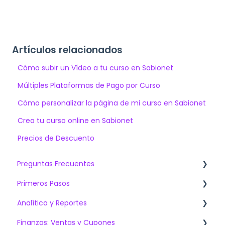
Artículos relacionados
Cómo subir un Vídeo a tu curso en Sabionet
Múltiples Plataformas de Pago por Curso
Cómo personalizar la página de mi curso en Sabionet
Crea tu curso online en Sabionet
Precios de Descuento
Preguntas Frecuentes
Primeros Pasos
Artículos más vistos
Analítica y Reportes
¿Qué debo saber al contratar Sabionet?
Venta de Cursos Online
Finanzas: Ventas y Cupones
Lo más preguntado
Capacitación Online Interna y/o Externa
Dashboards