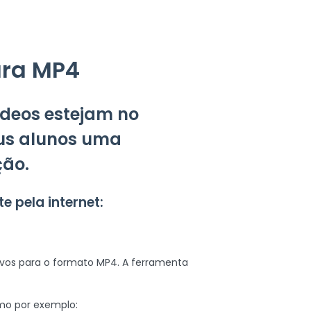
ara MP4
ídeos estejam no
eus alunos uma
ção.
 pela internet:
ivos para o formato MP4. A ferramenta
mo por exemplo: