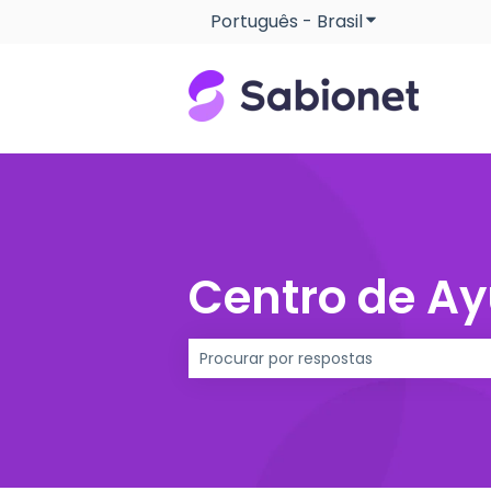
Português - Brasil
Mostrar subme
Centro de A
Não há sugestões porque o campo d