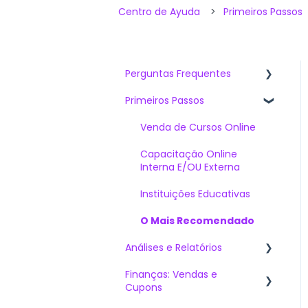
Centro de Ayuda
Primeiros Passos
Perguntas Frequentes
Primeiros Passos
Artigos mais vistos
O que devo saber ao
Venda de Cursos Online
contratar Sabionet?
Capacitação Online
O Mais Perguntado
Interna E/OU Externa
Soluções Técnicas
Instituições Educativas
O Mais Recomendado
Análises e Relatórios
Finanças: Vendas e
Dashboards
Cupons
Gerar Gráficos: Crie seus