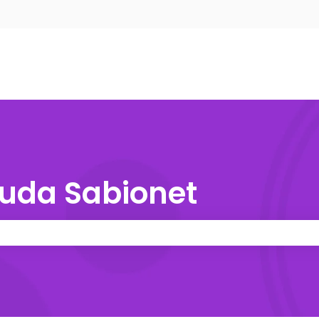
nu para traduções
yuda Sabionet
e pesquisa está em branco.