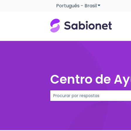
Português - Brasil
Mostrar subme
Centro de A
Não há sugestões porque o campo d