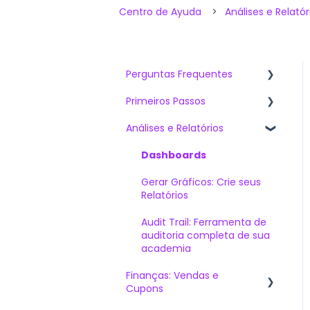
Centro de Ayuda
Análises e Relatór
Perguntas Frequentes
Primeiros Passos
Artigos mais vistos
Análises e Relatórios
O que devo saber ao
Venda de Cursos Online
contratar Sabionet?
Capacitação Online
Dashboards
O Mais Perguntado
Interna E/OU Externa
Gerar Gráficos: Crie seus
Soluções Técnicas
Instituições Educativas
Relatórios
O Mais Recomendado
Audit Trail: Ferramenta de
auditoria completa de sua
academia
Finanças: Vendas e
Cupons