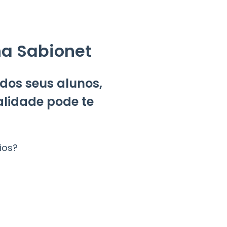
na Sabionet
 dos seus alunos,
alidade pode te
ios?