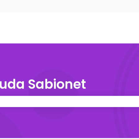
nu para traduções
yuda Sabionet
e pesquisa está em branco.