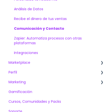
Análisis de Datos
Recibe el dinero de tus ventas
Comunicación y Contacto
Zapier: Automatiza procesos con otras
plataformas
Integraciones
Marketplace
Perfil
Conoce más
Marketing
Datos Personales
Gamificación
Idioma y Zona Horaria
Emails
Cursos, Comunidades y Packs
Elige el tema de tu interfaz
Automatizaciones
Soporte
Afiliados