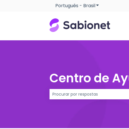
Português - Brasil
Mostrar subme
Centro de A
Não há sugestões porque o campo d