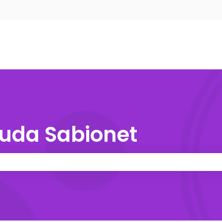
nu para traduções
yuda Sabionet
e pesquisa está em branco.