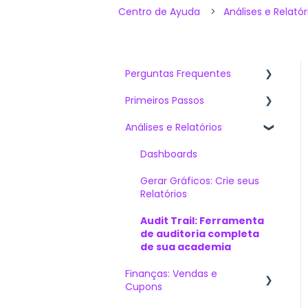
Centro de Ayuda
Análises e Relatór
Perguntas Frequentes
Primeiros Passos
Artigos mais vistos
Análises e Relatórios
O que devo saber ao
Venda de Cursos Online
contratar Sabionet?
Capacitação Online
Dashboards
O Mais Perguntado
Interna E/OU Externa
Gerar Gráficos: Crie seus
Soluções Técnicas
Instituições Educativas
Relatórios
O Mais Recomendado
Audit Trail: Ferramenta
de auditoria completa
de sua academia
Finanças: Vendas e
Cupons