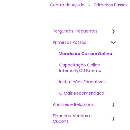
Centro de Ayuda
Primeiros Passos
Perguntas Frequentes
Primeiros Passos
Artigos mais vistos
O que devo saber ao
Venda de Cursos Online
contratar Sabionet?
Capacitação Online
O Mais Perguntado
Interna E/OU Externa
Soluções Técnicas
Instituições Educativas
O Mais Recomendado
Análises e Relatórios
Finanças: Vendas e
Dashboards
Cupons
Gerar Gráficos: Crie seus