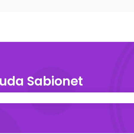
nu para traduções
yuda Sabionet
e pesquisa está em branco.