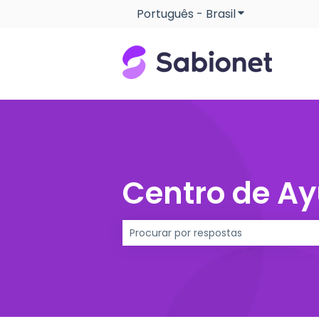
Português - Brasil
Mostrar subme
Centro de A
Não há sugestões porque o campo d