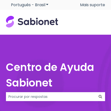
Português - Brasil
Mostrar submenu para traduçõe
Mais suporte
Centro de Ayuda
Sabionet
Não há sugestões porque o campo de pesquisa está e